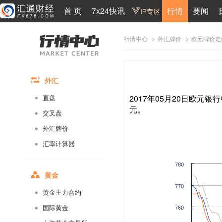
首 页
7x24快讯
行情
要闻
>
>
欧元牌价走
行情中心
外汇牌价
外汇
2017年05月20日欧元银行
直盘
元。
交叉盘
外汇牌价
汇率计算器
780
黄金
770
黄金主力合约
国际黄金
760