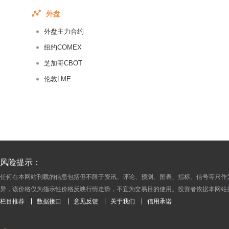
2016-08-31
外盘
2016-08-30
外盘主力合约
2016-08-29
2016-08-26
纽约COMEX
2016-08-25
芝加哥CBOT
2016-08-24
伦敦LME
2016-08-23
2016-08-22
2016-08-19
2016-08-18
2016-08-17
风险提示：
2016-08-16
任何在本网站刊载的信息包括但不限于资讯、评论、预测、图表、指标、信号等只作
2016-08-15
异，该价格仅为指示性价格反映行情走势，不宜为交易目的使用。投资者依据本网站
2016-08-12
栏目推荐
数据接口
意见反馈
关于我们
信用承诺
2016-08-11