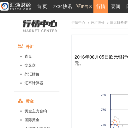
首 页
7x24快讯
行情
要闻
>
>
欧元牌价走
行情中心
外汇牌价
外汇
2016年08月05日欧元银行
直盘
元。
交叉盘
外汇牌价
汇率计算器
760
黄金
750
黄金主力合约
国际黄金
740