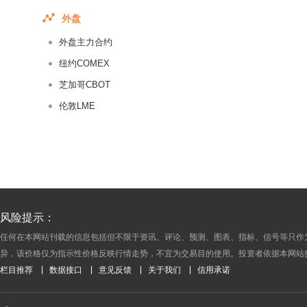
2016-07-07
外盘
2016-07-06
外盘主力合约
2016-07-05
2016-07-04
纽约COMEX
2016-07-01
芝加哥CBOT
2016-06-30
伦敦LME
2016-06-29
2016-06-28
2016-06-27
2016-06-24
2016-06-23
风险提示：
2016-06-22
任何在本网站刊载的信息包括但不限于资讯、评论、预测、图表、指标、信号等只作
2016-06-21
异，该价格仅为指示性价格反映行情走势，不宜为交易目的使用。投资者依据本网站
2016-06-20
栏目推荐
数据接口
意见反馈
关于我们
信用承诺
2016-06-17