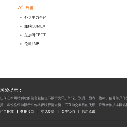
2016-05-24
外盘
2016-05-23
外盘主力合约
2016-05-20
2016-05-19
纽约COMEX
2016-05-18
芝加哥CBOT
2016-05-17
伦敦LME
2016-05-16
2016-05-13
2016-05-12
2016-05-11
2016-05-10
风险提示：
2016-05-09
任何在本网站刊载的信息包括但不限于资讯、评论、预测、图表、指标、信号等只作
2016-05-06
异，该价格仅为指示性价格反映行情走势，不宜为交易目的使用。投资者依据本网站
2016-05-05
栏目推荐
数据接口
意见反馈
关于我们
信用承诺
2016-05-04