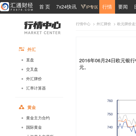
首 页
7x24快讯
行情
要闻
>
>
欧元牌价走
行情中心
外汇牌价
外汇
2016年06月24日欧元银行
直盘
元。
交叉盘
外汇牌价
汇率计算器
760
黄金
750
黄金主力合约
国际黄金
740