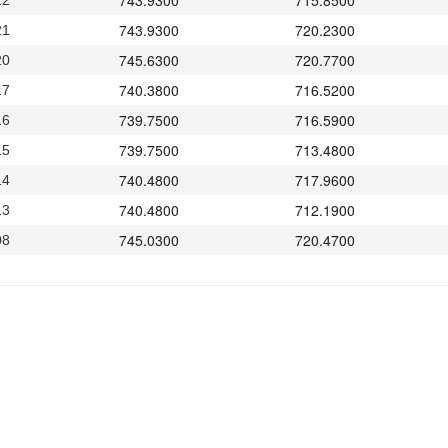
743.9300
715.8500
22
743.9300
720.2300
21
745.6300
720.7700
20
740.3800
716.5200
17
739.7500
716.5900
16
739.7500
713.4800
15
740.4800
717.9600
14
740.4800
712.1900
13
745.0300
720.4700
08
744.9900
719.9400
07
733.4700
717.7100
06
735.5000
708.2400
03
733.0800
710.3300
02
733.1800
707.7200
01
733.1800
708.1100
31