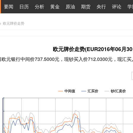
要闻
日历
分析
黄金
原油
期货
央行
评论
学
>
欧元牌价走势
欧元牌价走势(EUR2016年06月30
0日欧元银行中间价737.5000元，现钞买入价712.0300元，现汇买入
中间值
汇买价
钞/汇卖价