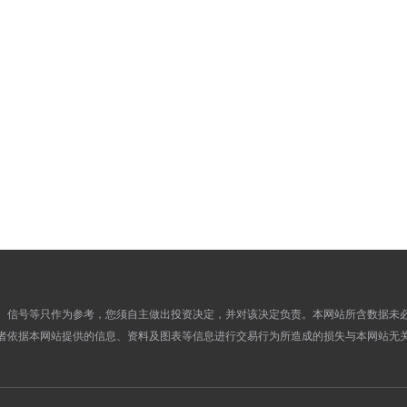
730.1500
705.1400
30
731.8000
708.2700
27
731.8000
707.6300
26
731.1800
705.6100
25
734.2400
709.1100
24
734.7100
710.1100
23
735.0800
708.1400
20
737.7800
710.1800
19
737.7800
712.3300
18
738.7600
712.7200
17
738.7600
713.1900
16
741.4400
715.9200
13
、信号等只作为参考，您须自主做出投资决定，并对该决定负责。本网站所含数据未
741.5900
716.8800
12
者依据本网站提供的信息、资料及图表等信息进行交易行为所造成的损失与本网站无
741.5900
715.9500
11
742.2000
716.7000
10