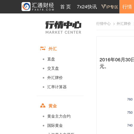
首 页
7x24快讯
行情
>
行情中心
外汇牌价
外汇
2016年06月3
直盘
元。
交叉盘
外汇牌价
汇率计算器
760
黄金
750
黄金主力合约
国际黄金
740