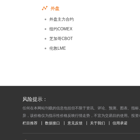
2016-05-
外盘
2016-05-
外盘主力合约
2016-05-
2016-05-
纽约COMEX
2016-05-
芝加哥CBOT
2016-05-
伦敦LME
2016-05-
2016-05-
2016-05-
2016-05-
2016-05-
风险提示：
2016-05-
任何在本网站刊载的信息包括但不限于资讯、评论、预测、图表、指标
2016-05-
异，该价格仅为指示性价格反映行情走势，不宜为交易目的使用。投资
2016-05-
栏目推荐
数据接口
意见反馈
关于我们
信用承诺
2016-05-