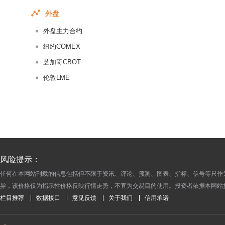
2016-06-23
外盘
2016-06-22
外盘主力合约
2016-06-21
2016-06-20
纽约COMEX
2016-06-17
芝加哥CBOT
2016-06-16
伦敦LME
2016-06-15
2016-06-14
2016-06-13
2016-06-08
2016-06-07
风险提示：
2016-06-06
任何在本网站刊载的信息包括但不限于资讯、评论、预测、图表、指标、信号等只作
2016-06-03
异，该价格仅为指示性价格反映行情走势，不宜为交易目的使用。投资者依据本网站
2016-06-02
栏目推荐
数据接口
意见反馈
关于我们
信用承诺
2016-06-01