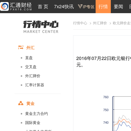
首 页
7x24快讯
行情
要闻
>
>
欧元牌价走
行情中心
外汇牌价
外汇
2016年07月22日欧元银行
直盘
元。
交叉盘
外汇牌价
汇率计算器
760
黄金
750
黄金主力合约
国际黄金
740