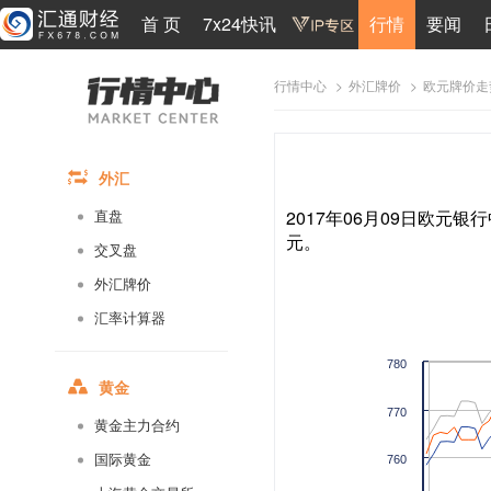
首 页
7x24快讯
行情
要闻
>
>
欧元牌价走
行情中心
外汇牌价
外汇
2017年06月09日欧元银行
直盘
元。
交叉盘
外汇牌价
汇率计算器
780
黄金
770
黄金主力合约
国际黄金
760