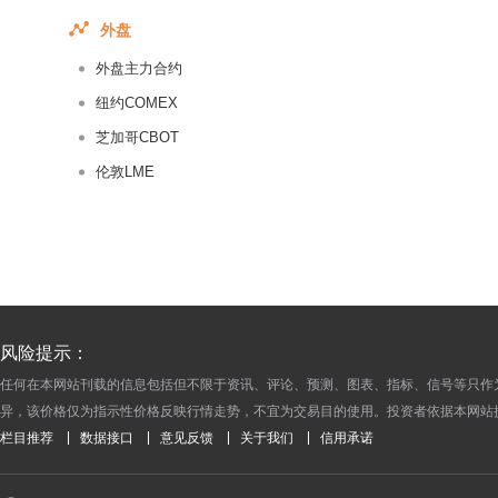
2017-05-19
外盘
2017-05-18
外盘主力合约
2017-05-17
2017-05-16
纽约COMEX
2017-05-15
芝加哥CBOT
2017-05-14
伦敦LME
2017-05-13
2017-05-12
2017-05-11
2017-05-10
2017-05-09
风险提示：
2016-09-13
任何在本网站刊载的信息包括但不限于资讯、评论、预测、图表、指标、信号等只作
2016-09-12
异，该价格仅为指示性价格反映行情走势，不宜为交易目的使用。投资者依据本网站
2016-09-09
栏目推荐
数据接口
意见反馈
关于我们
信用承诺
2016-09-08