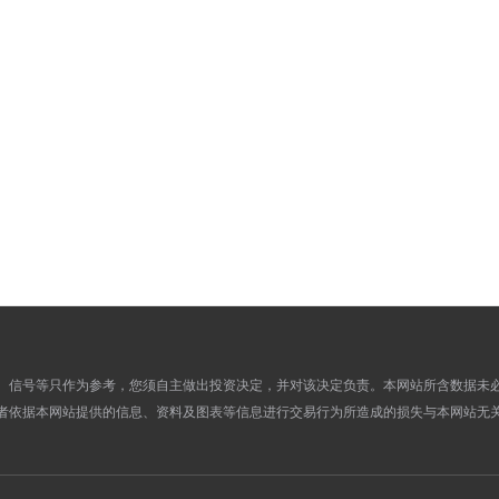
748.9400
724.2000
08
748.8100
724.0600
07
743.8300
719.0000
06
745.9500
720.0000
05
747.1100
722.0200
02
745.6000
719.4800
01
746.0200
719.0600
31
747.4900
720.6200
30
748.3000
722.4700
29
750.7900
725.6600
26
749.8600
724.9600
25
751.1700
725.8300
24
、信号等只作为参考，您须自主做出投资决定，并对该决定负责。本网站所含数据未
753.7900
727.6100
23
者依据本网站提供的信息、资料及图表等信息进行交易行为所造成的损失与本网站无
752.0400
726.6600
22
751.2100
726.2800
19