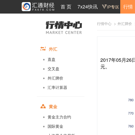
首 页
7x24快讯
行情
>
行情中心
外汇牌价
外汇
2017年05月2
直盘
元。
交叉盘
外汇牌价
汇率计算器
780
黄金
770
黄金主力合约
国际黄金
760