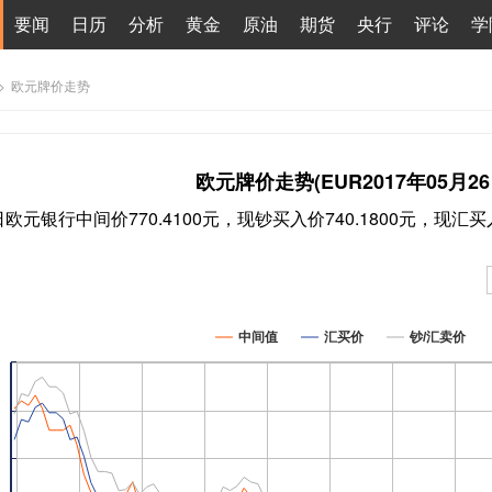
要闻
日历
分析
黄金
原油
期货
央行
评论
学
>
欧元牌价走势
欧元牌价走势(EUR2017年05月26
6日欧元银行中间价770.4100元，现钞买入价740.1800元，现汇买入
中间值
汇买价
钞/汇卖价