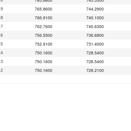
765.8600
745.5500
20
765.8600
744.2900
19
766.9100
740.1000
18
762.7600
740.6300
17
756.5500
736.6800
16
752.9100
731.4000
15
750.1600
728.5400
14
750.1600
728.5400
13
750.1600
728.2100
12
750.8000
724.7200
11
752.3900
724.9400
10
755.1100
726.3500
09
750.0100
724.1900
13
751.6100
725.6300
12
751.3400
726.2500
09