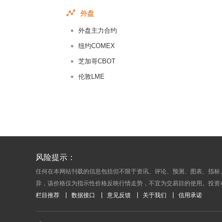
2016-09-
外盘
2016-09-
外盘主力合约
2016-09-
2016-09-
纽约COMEX
2016-09-
芝加哥CBOT
2016-09-
伦敦LME
2016-08-
2016-08-
2016-08-
2016-08-
2016-08-
风险提示：
2016-08-
任何在本网站刊载的信息包括但不限于资讯、评论、预测、图表、指标
2016-08-
异，该价格仅为指示性价格反映行情走势，不宜为交易目的使用。投资
2016-08-
栏目推荐
数据接口
意见反馈
关于我们
信用承诺
2016-08-