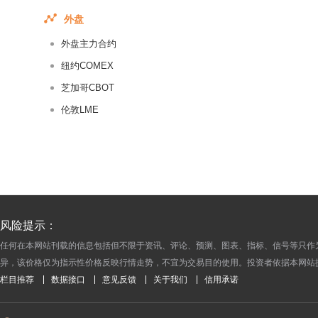
2016-07-12
外盘
2016-07-11
外盘主力合约
2016-07-08
2016-07-07
纽约COMEX
2016-07-06
芝加哥CBOT
2016-07-05
伦敦LME
2016-07-04
2016-07-01
2016-06-30
2016-06-29
2016-06-28
风险提示：
2016-06-27
任何在本网站刊载的信息包括但不限于资讯、评论、预测、图表、指标、信号等只作
2016-06-24
异，该价格仅为指示性价格反映行情走势，不宜为交易目的使用。投资者依据本网站
2016-06-23
栏目推荐
数据接口
意见反馈
关于我们
信用承诺
2016-06-22