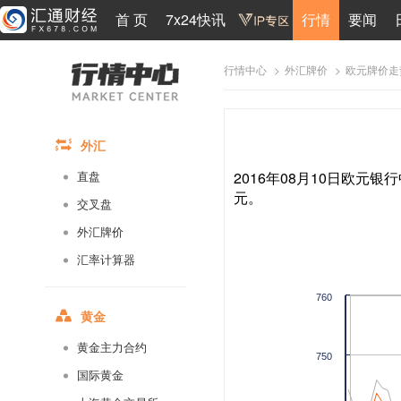
首 页
7x24快讯
行情
要闻
>
>
欧元牌价走
行情中心
外汇牌价
外汇
2016年08月10日欧元银行
直盘
元。
交叉盘
外汇牌价
汇率计算器
760
黄金
黄金主力合约
750
国际黄金