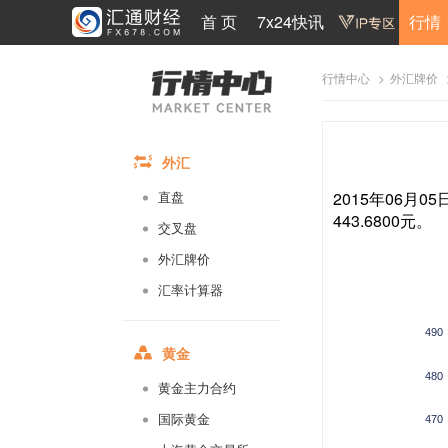
首 页
7x24快讯
行情
>
行情中心
外汇牌价
外汇
2015年06月0
直盘
443.6800元。
交叉盘
外汇牌价
汇率计算器
490
黄金
480
黄金主力合约
国际黄金
470