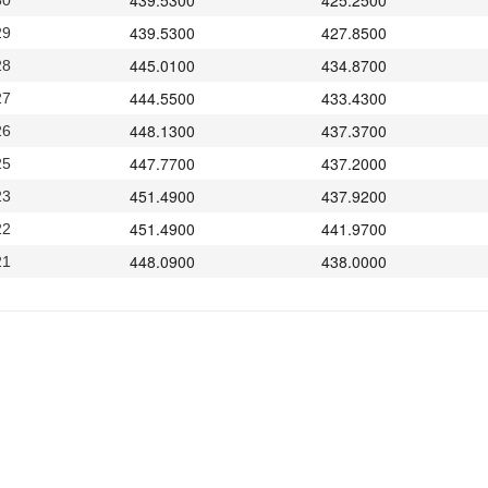
439.5300
425.2500
30
439.5300
427.8500
29
445.0100
434.8700
28
444.5500
433.4300
27
448.1300
437.3700
26
447.7700
437.2000
25
451.4900
437.9200
23
451.4900
441.9700
22
448.0900
438.0000
21
450.9100
440.8600
20
452.2000
442.3800
19
456.0700
445.6200
18
457.9500
448.8800
16
457.9500
447.1900
15
461.3000
451.8200
14