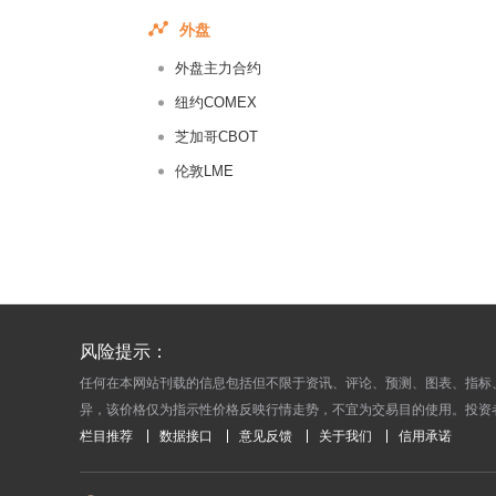
2015-05-
外盘
2015-05-
外盘主力合约
2015-05-
2015-05-
纽约COMEX
2015-05-
芝加哥CBOT
2015-05-
伦敦LME
2015-05-
2015-05-
2015-05-
2015-05-
2015-05-
风险提示：
2015-04-
任何在本网站刊载的信息包括但不限于资讯、评论、预测、图表、指标
2015-04-
异，该价格仅为指示性价格反映行情走势，不宜为交易目的使用。投资
2015-04-
栏目推荐
数据接口
意见反馈
关于我们
信用承诺
2015-04-