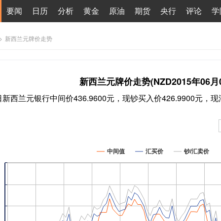
要闻
日历
分析
黄金
原油
期货
央行
评论
学
>
新西兰元牌价走势
新西兰元牌价走势(NZD2015年06月0
5日新西兰元银行中间价436.9600元，现钞买入价426.9900元，
中间值
汇买价
钞/汇卖价