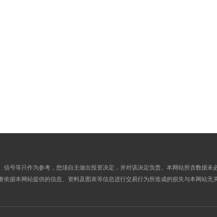
453.5100
443.0400
13
449.9100
439.9800
12
455.5400
444.3500
11
456.4700
447.8900
09
456.4700
446.0600
08
458.9700
448.7300
07
459.7000
447.1700
06
462.8100
451.9700
05
461.0200
450.8200
04
466.9600
451.5300
02
466.9600
455.0600
01
466.9600
456.7100
30
、信号等只作为参考，您须自主做出投资决定，并对该决定负责。本网站所含数据未
473.3100
461.3200
29
者依据本网站提供的信息、资料及图表等信息进行交易行为所造成的损失与本网站无
468.5900
458.2300
28
466.9300
455.0900
27