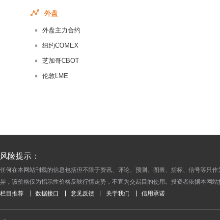
2015-04-20
外盘
2015-04-18
外盘主力合约
2015-04-17
2015-04-16
纽约COMEX
2015-04-15
芝加哥CBOT
2015-04-14
伦敦LME
2015-04-13
2015-04-11
2015-04-10
2015-04-09
2015-04-08
风险提示：
2015-04-07
任何在本网站刊载的信息包括但不限于资讯、评论、预测、图表、指标、信号等只作
2015-04-06
异，该价格仅为指示性价格反映行情走势，不宜为交易目的使用。投资者依据本网站
2015-04-03
栏目推荐
数据接口
意见反馈
关于我们
信用承诺
2015-04-02