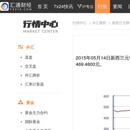
首 页
7x24快讯
行情
要闻
>
>
新西兰元牌
行情中心
外汇牌价
外汇
2015年05月14日新西兰元
直盘
469.4800元。
交叉盘
外汇牌价
汇率计算器
600
黄金
500
黄金主力合约
400
国际黄金
300