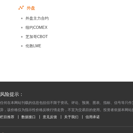
2015-03-10
外盘
2015-03-09
外盘主力合约
2015-03-03
2015-03-02
纽约COMEX
2015-02-28
芝加哥CBOT
2015-02-27
伦敦LME
2015-02-26
2015-02-25
2015-02-24
2015-02-23
2015-02-21
风险提示：
2015-02-20
任何在本网站刊载的信息包括但不限于资讯、评论、预测、图表、指标、信号等只作
2015-02-19
异，该价格仅为指示性价格反映行情走势，不宜为交易目的使用。投资者依据本网站
2015-02-18
栏目推荐
数据接口
意见反馈
关于我们
信用承诺
2015-02-17