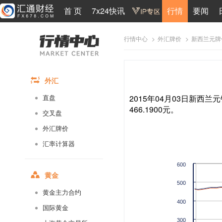
首 页
7x24快讯
行情
要闻
>
>
新西兰元牌
行情中心
外汇牌价
外汇
2015年04月03日新西兰元
直盘
466.1900元。
交叉盘
外汇牌价
汇率计算器
600
黄金
500
黄金主力合约
400
国际黄金
300