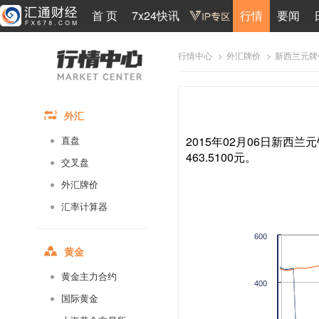
首 页
7x24快讯
行情
要闻
>
>
新西兰元牌
行情中心
外汇牌价
外汇
2015年02月06日新西兰元
直盘
463.5100元。
交叉盘
外汇牌价
汇率计算器
600
黄金
黄金主力合约
400
国际黄金