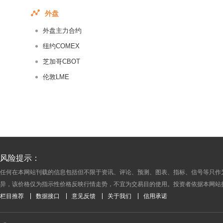
2015-01-05
外盘
2014-12-31
外盘主力合约
2014-12-30
2014-12-29
纽约COMEX
2014-12-26
芝加哥CBOT
2014-12-25
伦敦LME
2014-12-24
2014-12-23
2014-12-22
2014-12-19
2014-12-18
风险提示：
2014-12-17
任何在本网站刊载的信息包括但不限于资讯、评论、预测、图表、指标、信号等只作
2014-12-16
异，该价格仅为指示性价格反映行情走势，不宜为交易目的使用。投资者依据本网站
2014-12-15
栏目推荐
数据接口
意见反馈
关于我们
信用承诺
2014-12-12