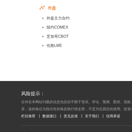
2015-03-
外盘
2015-03-
外盘主力合约
2015-03-
2015-03-
纽约COMEX
2015-03-
芝加哥CBOT
2015-03-
伦敦LME
2015-03-
2015-02-
2015-02-
2015-02-
2015-02-
风险提示：
2015-02-
任何在本网站刊载的信息包括但不限于资讯、评论、预测、图表、指标
2015-02-
异，该价格仅为指示性价格反映行情走势，不宜为交易目的使用。投资
2015-02-
栏目推荐
数据接口
意见反馈
关于我们
信用承诺
2015-02-