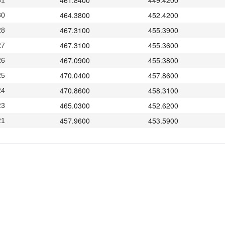
461.8400
449.4200
31
464.3800
452.4200
30
467.3100
455.3900
28
467.3100
455.3600
27
467.0900
455.3800
26
470.0400
457.8600
25
470.8600
458.3100
24
465.0300
452.6200
23
457.9600
453.5900
21
457.9600
444.8000
20
462.1000
450.1000
19
451.2800
441.5100
18
455.3300
445.8200
17
453.6200
444.7500
16
456.4500
442.5700
14