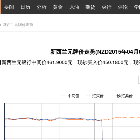
要闻
日历
分析
黄金
原油
期货
央行
评论
学
>
新西兰元牌价走势
新西兰元牌价走势(NZD2015年04月0
8日新西兰元银行中间价461.9000元，现钞买入价450.1800元，
中间值
汇买价
钞/汇卖价