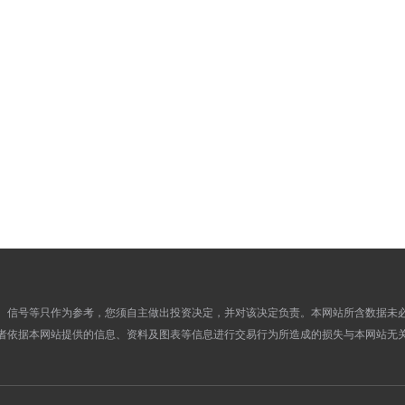
456.4500
447.2300
13
452.1400
442.6600
12
450.1300
440.6600
11
453.3200
443.6100
10
455.0900
444.7300
09
463.7100
455.2200
03
465.9500
457.0600
02
465.3500
457.8500
28
465.3500
455.7400
27
465.8300
456.4900
26
462.0900
453.6000
25
460.5500
454.9900
24
、信号等只作为参考，您须自主做出投资决定，并对该决定负责。本网站所含数据未
460.5500
454.4400
23
者依据本网站提供的信息、资料及图表等信息进行交易行为所造成的损失与本网站无
460.5500
454.6300
21
460.5500
454.2200
20