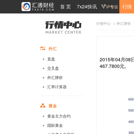
首 页
7x24快讯
行情
>
行情中心
外汇牌价
外汇
2015年04月0
直盘
467.7800元。
交叉盘
外汇牌价
汇率计算器
600
黄金
500
黄金主力合约
400
国际黄金
300