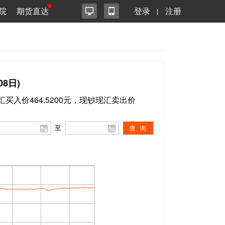
院
期货直达
登录
注册
8日)
现汇买入价464.5200元，现钞现汇卖出价
至