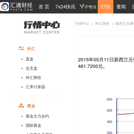
首 页
7x24快讯
行情
要闻
>
>
新西兰元牌
行情中心
外汇牌价
外汇
2015年05月11日新西兰元
直盘
461.7200元。
交叉盘
外汇牌价
汇率计算器
600
黄金
500
黄金主力合约
400
国际黄金
300