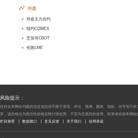
2015-04-16
外盘
2015-04-15
外盘主力合约
2015-04-14
2015-04-13
纽约COMEX
2015-04-11
芝加哥CBOT
2015-04-10
伦敦LME
2015-04-09
2015-04-08
2015-04-07
2015-04-06
2015-04-03
风险提示：
2015-04-02
任何在本网站刊载的信息包括但不限于资讯、评论、预测、图表、指标、信号等只作
2015-04-01
异，该价格仅为指示性价格反映行情走势，不宜为交易目的使用。投资者依据本网站
2015-03-31
栏目推荐
数据接口
意见反馈
关于我们
信用承诺
2015-03-30