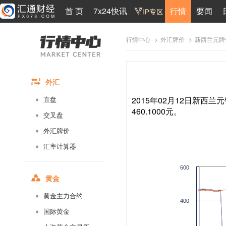
首 页
7x24快讯
行情
要闻
>
>
新西兰元牌
行情中心
外汇牌价
外汇
2015年02月12日新西兰元
直盘
460.1000元。
交叉盘
外汇牌价
汇率计算器
600
黄金
黄金主力合约
400
国际黄金