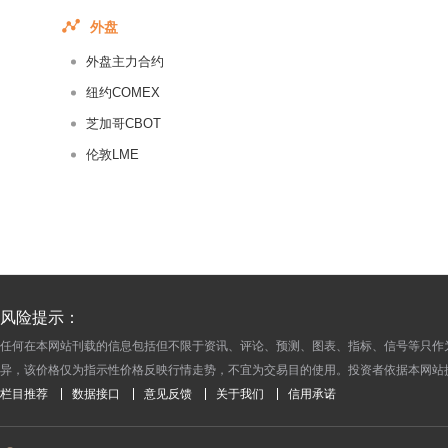
2015-01-09
外盘
2015-01-08
外盘主力合约
2015-01-07
2015-01-06
纽约COMEX
2015-01-05
芝加哥CBOT
2014-12-31
伦敦LME
2014-12-30
2014-12-29
2014-12-26
2014-12-25
2014-12-24
风险提示：
2014-12-23
任何在本网站刊载的信息包括但不限于资讯、评论、预测、图表、指标、信号等只作
2014-12-22
异，该价格仅为指示性价格反映行情走势，不宜为交易目的使用。投资者依据本网站
2014-12-19
栏目推荐
数据接口
意见反馈
关于我们
信用承诺
2014-12-18