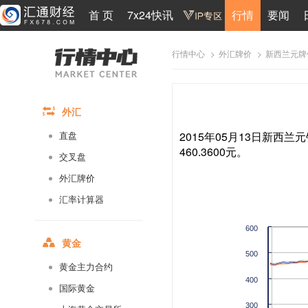
首 页
7x24快讯
行情
要闻
>
>
新西兰元牌
行情中心
外汇牌价
外汇
2015年05月13日新西兰元
直盘
460.3600元。
交叉盘
外汇牌价
汇率计算器
600
黄金
500
黄金主力合约
400
国际黄金
300