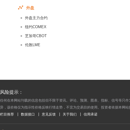
2015-04-18
外盘
2015-04-17
外盘主力合约
2015-04-16
2015-04-15
纽约COMEX
2015-04-14
芝加哥CBOT
2015-04-13
伦敦LME
2015-04-11
2015-04-10
2015-04-09
2015-04-08
2015-04-07
风险提示：
2015-04-06
任何在本网站刊载的信息包括但不限于资讯、评论、预测、图表、指标、信号等只作
2015-04-03
异，该价格仅为指示性价格反映行情走势，不宜为交易目的使用。投资者依据本网站
2015-04-02
栏目推荐
数据接口
意见反馈
关于我们
信用承诺
2015-04-01