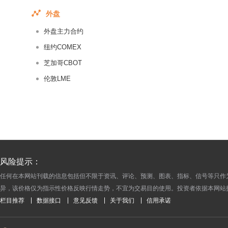
2015-01-12
外盘
2015-01-09
外盘主力合约
2015-01-08
2015-01-07
纽约COMEX
2015-01-06
芝加哥CBOT
2015-01-05
伦敦LME
2014-12-31
2014-12-30
2014-12-29
2014-12-26
2014-12-25
风险提示：
2014-12-24
任何在本网站刊载的信息包括但不限于资讯、评论、预测、图表、指标、信号等只作
2014-12-23
异，该价格仅为指示性价格反映行情走势，不宜为交易目的使用。投资者依据本网站
2014-12-22
栏目推荐
数据接口
意见反馈
关于我们
信用承诺
2014-12-19