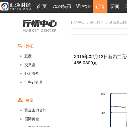
首 页
7x24快讯
行情
要闻
>
>
新西兰元牌
行情中心
外汇牌价
外汇
2015年02月13日新西兰元
直盘
465.0800元。
交叉盘
外汇牌价
汇率计算器
600
黄金
黄金主力合约
400
国际黄金