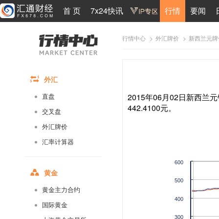
首 页
7x24快讯
行情
要闻
>
>
新西兰元牌
行情中心
外汇牌价
外汇
2015年06月02日新西兰元
直盘
442.4100元。
交叉盘
外汇牌价
汇率计算器
600
黄金
500
黄金主力合约
400
国际黄金
300