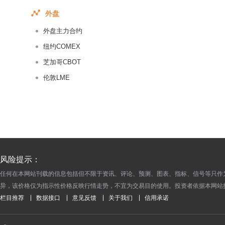
2015-05-09
外盘
2015-05-08
外盘主力合约
2015-05-07
2015-05-06
纽约COMEX
2015-05-05
芝加哥CBOT
2015-05-04
伦敦LME
2015-05-02
2015-05-01
2015-04-30
2015-04-29
2015-04-28
风险提示：
2015-04-27
任何在本网站刊载的信息包括但不限于资讯、评论、预测、图表、指标、信号等只作
2015-04-25
异，该价格仅为指示性价格反映行情走势，不宜为交易目的使用。投资者依据本网站
2015-04-24
栏目推荐
数据接口
意见反馈
关于我们
信用承诺
2015-04-23