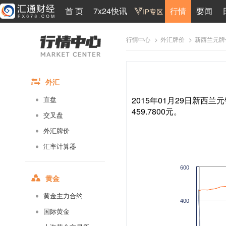
首 页
7x24快讯
行情
要闻
>
>
新西兰元牌
行情中心
外汇牌价
外汇
2015年01月29日新西兰元
直盘
459.7800元。
交叉盘
外汇牌价
汇率计算器
600
黄金
黄金主力合约
400
国际黄金