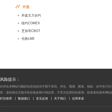
2014-12-29
外盘
2014-12-26
外盘主力合约
2014-12-25
2014-12-24
纽约COMEX
2014-12-23
芝加哥CBOT
2014-12-22
伦敦LME
2014-12-19
2014-12-18
2014-12-17
2014-12-16
2014-12-15
风险提示：
2014-12-12
任何在本网站刊载的信息包括但不限于资讯、评论、预测、图表、指标、信号等只作
2014-12-11
异，该价格仅为指示性价格反映行情走势，不宜为交易目的使用。投资者依据本网站
2014-12-10
栏目推荐
数据接口
意见反馈
关于我们
信用承诺
2014-12-09