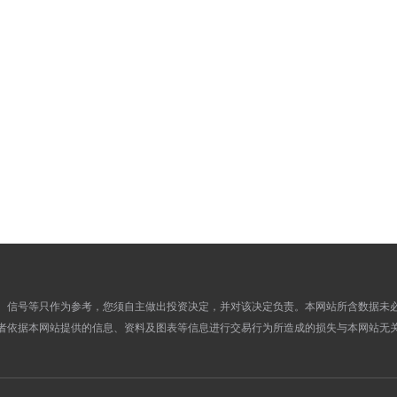
477.1100
0.0000
17
474.3600
0.0000
16
476.3800
0.0000
15
477.7600
0.0000
12
479.9400
0.0000
11
471.4100
0.0000
10
468.7700
0.0000
09
471.8800
0.0000
08
477.6500
0.0000
05
476.4800
0.0000
04
478.2500
0.0000
03
482.7800
0.0000
02
、信号等只作为参考，您须自主做出投资决定，并对该决定负责。本网站所含数据未
者依据本网站提供的信息、资料及图表等信息进行交易行为所造成的损失与本网站无
478.5800
0.0000
01
481.7900
0.0000
28
482.7300
0.0000
27