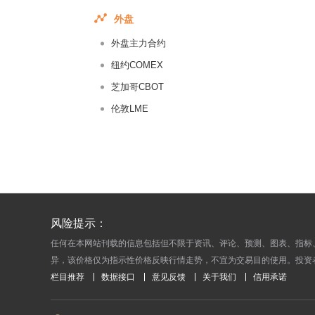
2014-12-
外盘
2014-12-
外盘主力合约
2014-12-
纽约COMEX
2014-12-
芝加哥CBOT
2014-12-
伦敦LME
2014-12-
2014-12-
2014-12-
2014-12-
2014-12-
2014-12-
风险提示：
2014-12-
任何在本网站刊载的信息包括但不限于资讯、评论、预测、图表、指标
异，该价格仅为指示性价格反映行情走势，不宜为交易目的使用。投资
2014-12-
栏目推荐
数据接口
意见反馈
关于我们
信用承诺
2014-11-
2014-11-