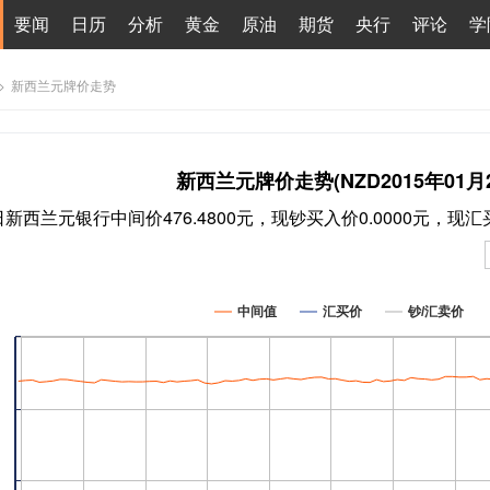
要闻
日历
分析
黄金
原油
期货
央行
评论
学
>
新西兰元牌价走势
新西兰元牌价走势(NZD2015年01月2
0日新西兰元银行中间价476.4800元，现钞买入价0.0000元，现汇
中间值
汇买价
钞/汇卖价