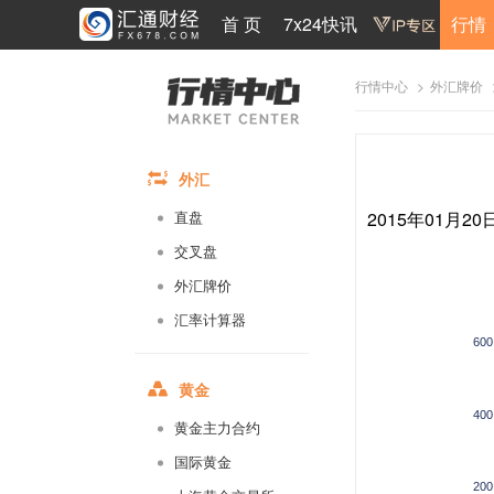
首 页
7x24快讯
行情
>
行情中心
外汇牌价
外汇
2015年01月2
直盘
交叉盘
外汇牌价
汇率计算器
600
黄金
400
黄金主力合约
国际黄金
200