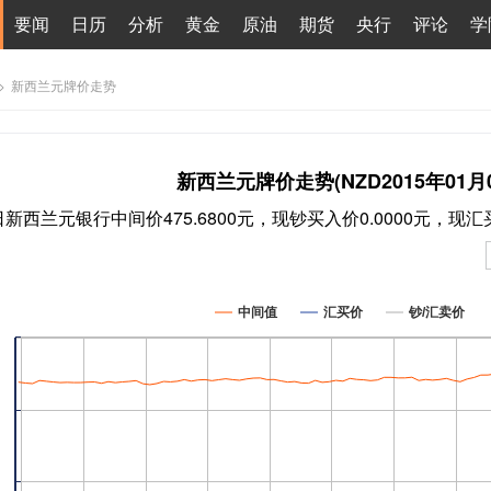
要闻
日历
分析
黄金
原油
期货
央行
评论
学
>
新西兰元牌价走势
新西兰元牌价走势(NZD2015年01月0
7日新西兰元银行中间价475.6800元，现钞买入价0.0000元，现汇
中间值
汇买价
钞/汇卖价