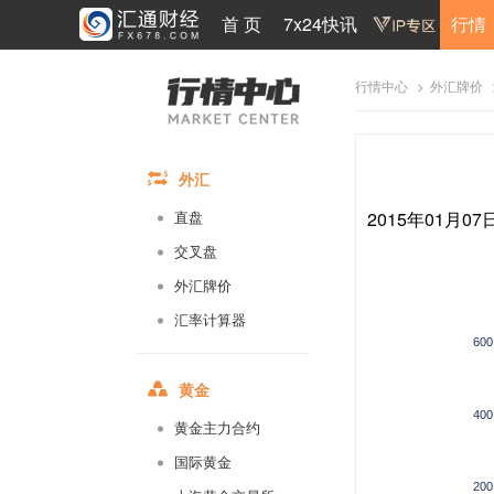
首 页
7x24快讯
行情
>
行情中心
外汇牌价
外汇
2015年01月0
直盘
交叉盘
外汇牌价
汇率计算器
600
黄金
400
黄金主力合约
国际黄金
200