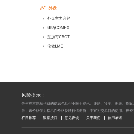
2014-12-
外盘
2014-12-
外盘主力合约
2014-12-
纽约COMEX
2014-12-
芝加哥CBOT
2014-11-
伦敦LME
2014-11-
2014-11-
2014-11-
2014-11-
2014-11-
2014-11-
风险提示：
2014-11-
任何在本网站刊载的信息包括但不限于资讯、评论、预测、图表、指标
异，该价格仅为指示性价格反映行情走势，不宜为交易目的使用。投资
2014-11-
栏目推荐
数据接口
意见反馈
关于我们
信用承诺
2014-11-
2014-11-