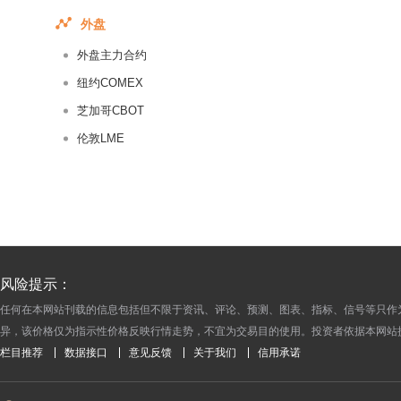
2014-10-23
外盘
2014-10-22
外盘主力合约
2014-10-21
纽约COMEX
2014-10-20
芝加哥CBOT
2014-10-17
伦敦LME
2014-10-16
2014-10-15
2014-10-14
2014-10-13
2014-10-10
2014-10-09
风险提示：
2014-10-08
任何在本网站刊载的信息包括但不限于资讯、评论、预测、图表、指标、信号等只作
异，该价格仅为指示性价格反映行情走势，不宜为交易目的使用。投资者依据本网站
2014-09-30
栏目推荐
数据接口
意见反馈
关于我们
信用承诺
2014-09-29
2014-09-26