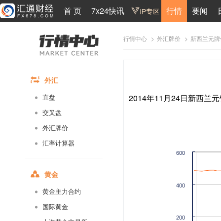
首 页
7x24快讯
行情
要闻
>
>
新西兰元牌
行情中心
外汇牌价
外汇
2014年11月24日新西兰元
直盘
交叉盘
外汇牌价
汇率计算器
600
黄金
400
黄金主力合约
国际黄金
200