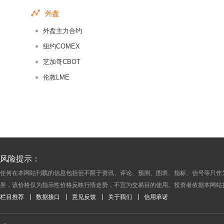
2014-11-14
外盘
2014-11-13
外盘主力合约
2014-11-12
纽约COMEX
2014-11-11
芝加哥CBOT
2014-11-10
伦敦LME
2014-11-07
2014-11-06
2014-11-05
2014-11-04
2014-11-03
2014-10-31
风险提示：
2014-10-30
任何在本网站刊载的信息包括但不限于资讯、评论、预测、图表、指标、信号等只作
异，该价格仅为指示性价格反映行情走势，不宜为交易目的使用。投资者依据本网站
2014-10-29
栏目推荐
数据接口
意见反馈
关于我们
信用承诺
2014-10-28
2014-10-27