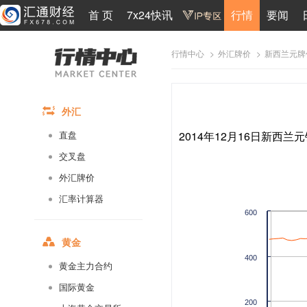
首 页
7x24快讯
行情
要闻
>
>
新西兰元牌
行情中心
外汇牌价
外汇
2014年12月16日新西兰元
直盘
交叉盘
外汇牌价
汇率计算器
600
黄金
400
黄金主力合约
国际黄金
200