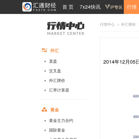
首 页
7x24快讯
行情
>
行情中心
外汇牌价
外汇
2014年12月0
直盘
交叉盘
外汇牌价
汇率计算器
600
黄金
400
黄金主力合约
国际黄金
200