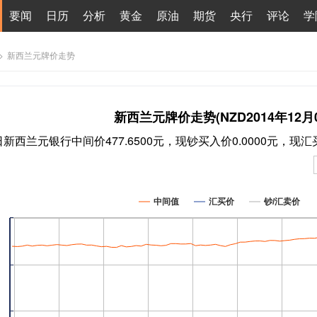
要闻
日历
分析
黄金
原油
期货
央行
评论
学
>
新西兰元牌价走势
新西兰元牌价走势(NZD2014年12月0
5日新西兰元银行中间价477.6500元，现钞买入价0.0000元，现汇
中间值
汇买价
钞/汇卖价