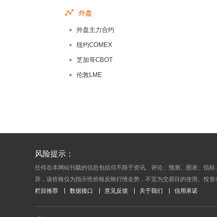
2014-11-
外盘
2014-11-
外盘主力合约
2014-11-
纽约COMEX
2014-10-
芝加哥CBOT
2014-10-
伦敦LME
2014-10-
2014-10-
2014-10-
2014-10-
2014-10-
2014-10-
风险提示：
2014-10-
任何在本网站刊载的信息包括但不限于资讯、评论、预测、图表、指标
异，该价格仅为指示性价格反映行情走势，不宜为交易目的使用。投资
2014-10-
栏目推荐
数据接口
意见反馈
关于我们
信用承诺
2014-10-
2014-10-