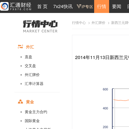
首 页
7x24快讯
行情
要闻
>
>
新西兰元牌
行情中心
外汇牌价
外汇
2014年11月13日新西兰元
直盘
交叉盘
外汇牌价
汇率计算器
600
黄金
400
黄金主力合约
国际黄金
200