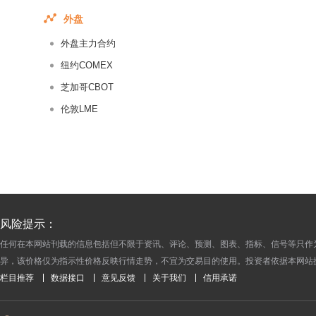
2014-10-14
外盘
2014-10-13
外盘主力合约
2014-10-10
纽约COMEX
2014-10-09
芝加哥CBOT
2014-10-08
伦敦LME
2014-09-30
2014-09-29
2014-09-26
2014-09-25
2014-09-24
2014-09-23
风险提示：
2014-09-22
任何在本网站刊载的信息包括但不限于资讯、评论、预测、图表、指标、信号等只作
异，该价格仅为指示性价格反映行情走势，不宜为交易目的使用。投资者依据本网站
2014-09-19
栏目推荐
数据接口
意见反馈
关于我们
信用承诺
2014-09-18
2014-09-17