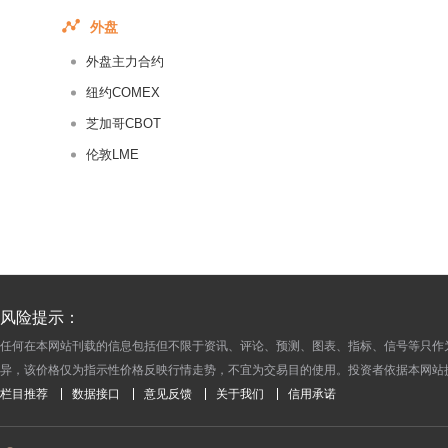
2014-09-25
外盘
2014-09-24
外盘主力合约
2014-09-23
纽约COMEX
2014-09-22
芝加哥CBOT
2014-09-19
伦敦LME
2014-09-18
2014-09-17
2014-09-16
2014-09-15
2014-09-12
2014-09-11
风险提示：
2014-09-10
任何在本网站刊载的信息包括但不限于资讯、评论、预测、图表、指标、信号等只作
异，该价格仅为指示性价格反映行情走势，不宜为交易目的使用。投资者依据本网站
2014-09-09
栏目推荐
数据接口
意见反馈
关于我们
信用承诺
2014-09-05
2014-09-04