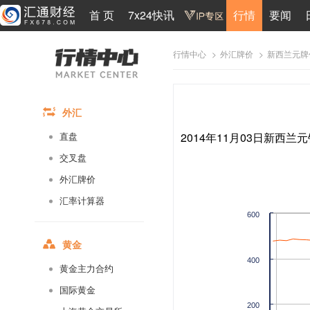
首 页
7x24快讯
行情
要闻
>
>
新西兰元牌
行情中心
外汇牌价
外汇
2014年11月03日新西兰元
直盘
交叉盘
外汇牌价
汇率计算器
600
黄金
400
黄金主力合约
国际黄金
200