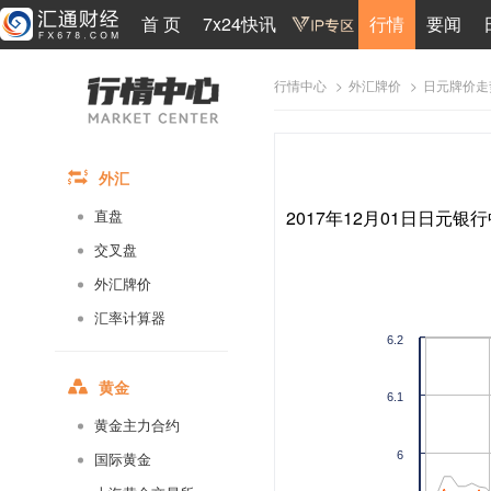
首 页
7x24快讯
行情
要闻
>
>
日元牌价走
行情中心
外汇牌价
外汇
2017年12月01日日元银行
直盘
交叉盘
外汇牌价
汇率计算器
6.2
黄金
6.1
黄金主力合约
6
国际黄金