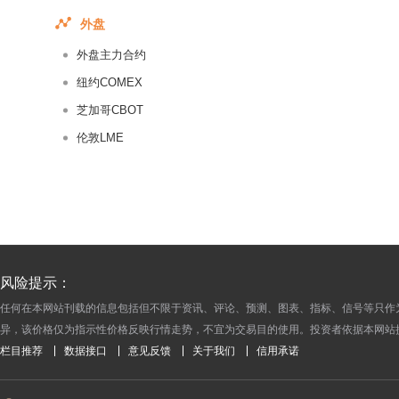
2017-11-09
外盘
2017-11-08
外盘主力合约
2017-11-07
纽约COMEX
2017-11-06
芝加哥CBOT
2017-11-05
伦敦LME
2017-11-04
2017-11-03
2017-11-02
2017-11-01
2017-10-31
2017-10-30
风险提示：
2017-10-29
任何在本网站刊载的信息包括但不限于资讯、评论、预测、图表、指标、信号等只作
异，该价格仅为指示性价格反映行情走势，不宜为交易目的使用。投资者依据本网站
2017-10-28
栏目推荐
数据接口
意见反馈
关于我们
信用承诺
2017-10-27
2017-10-26