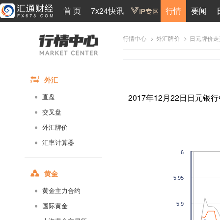
首 页
7x24快讯
行情
要闻
>
>
日元牌价走
行情中心
外汇牌价
外汇
2017年12月22日日元银行
直盘
交叉盘
外汇牌价
汇率计算器
6
黄金
5.95
黄金主力合约
5.9
国际黄金