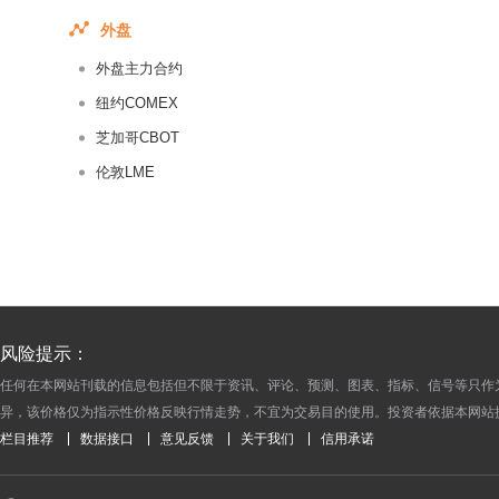
2017-11-30
外盘
2017-11-29
外盘主力合约
2017-11-28
纽约COMEX
2017-11-27
芝加哥CBOT
2017-11-26
伦敦LME
2017-11-25
2017-11-24
2017-11-23
2017-11-22
2017-11-21
2017-11-20
风险提示：
2017-11-19
任何在本网站刊载的信息包括但不限于资讯、评论、预测、图表、指标、信号等只作
异，该价格仅为指示性价格反映行情走势，不宜为交易目的使用。投资者依据本网站
2017-11-18
栏目推荐
数据接口
意见反馈
关于我们
信用承诺
2017-11-17
2017-11-16