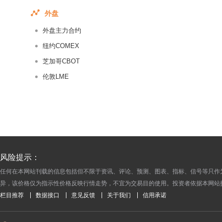
2017-11-11
外盘
2017-11-10
外盘主力合约
2017-11-09
纽约COMEX
2017-11-08
芝加哥CBOT
2017-11-07
伦敦LME
2017-11-06
2017-11-05
2017-11-04
2017-11-03
2017-11-02
2017-11-01
风险提示：
2017-10-31
任何在本网站刊载的信息包括但不限于资讯、评论、预测、图表、指标、信号等只作
异，该价格仅为指示性价格反映行情走势，不宜为交易目的使用。投资者依据本网站
2017-10-30
栏目推荐
数据接口
意见反馈
关于我们
信用承诺
2017-10-29
2017-10-28