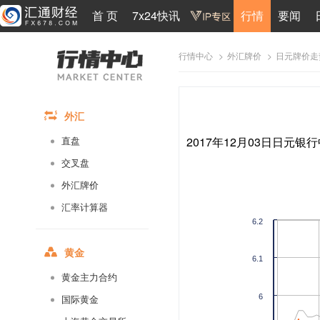
首 页
7x24快讯
行情
要闻
>
>
日元牌价走
行情中心
外汇牌价
外汇
2017年12月03日日元银行
直盘
交叉盘
外汇牌价
汇率计算器
6.2
黄金
6.1
黄金主力合约
6
国际黄金