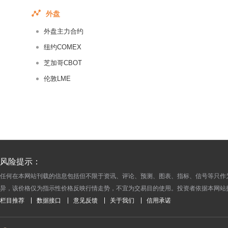
2017-11-06
外盘
2017-11-05
外盘主力合约
2017-11-04
纽约COMEX
2017-11-03
芝加哥CBOT
2017-11-02
伦敦LME
2017-11-01
2017-10-31
2017-10-30
2017-10-29
2017-10-28
2017-10-27
风险提示：
2017-10-26
任何在本网站刊载的信息包括但不限于资讯、评论、预测、图表、指标、信号等只作
异，该价格仅为指示性价格反映行情走势，不宜为交易目的使用。投资者依据本网站
2017-10-25
栏目推荐
数据接口
意见反馈
关于我们
信用承诺
2017-10-24
2017-10-23