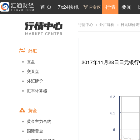
首 页
7x24快讯
行情
要闻
>
>
日元牌价走
行情中心
外汇牌价
外汇
2017年11月28日日元银行
直盘
交叉盘
外汇牌价
汇率计算器
6.2
黄金
6.1
黄金主力合约
6
国际黄金