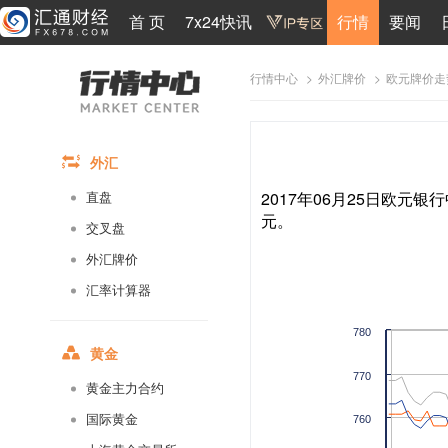
首 页
7x24快讯
行情
要闻
>
>
欧元牌价走
行情中心
外汇牌价
外汇
2017年06月25日欧元银行
直盘
元。
交叉盘
外汇牌价
汇率计算器
780
黄金
770
黄金主力合约
国际黄金
760