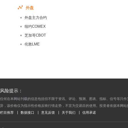
2017-06-04
外盘
2017-06-03
外盘主力合约
2017-06-02
2017-06-01
纽约COMEX
2017-05-31
芝加哥CBOT
2017-05-30
伦敦LME
2017-05-29
2017-05-28
2017-05-27
2017-05-26
2017-05-25
风险提示：
2017-05-24
任何在本网站刊载的信息包括但不限于资讯、评论、预测、图表、指标、信号等只作
2017-05-23
异，该价格仅为指示性价格反映行情走势，不宜为交易目的使用。投资者依据本网站
2017-05-22
栏目推荐
数据接口
意见反馈
关于我们
信用承诺
2017-05-21