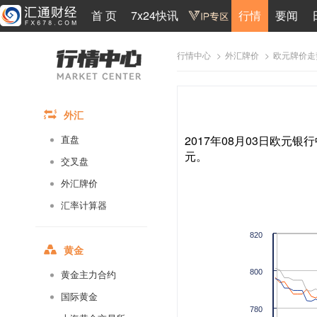
首 页
7x24快讯
行情
要闻
>
>
欧元牌价走
行情中心
外汇牌价
外汇
2017年08月03日欧元银行
直盘
元。
交叉盘
外汇牌价
汇率计算器
820
黄金
800
黄金主力合约
国际黄金
780