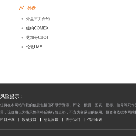
2017-07-13
外盘
2017-07-12
外盘主力合约
2017-07-11
2017-07-10
纽约COMEX
2017-07-09
芝加哥CBOT
2017-07-08
伦敦LME
2017-07-07
2017-07-06
2017-07-05
2017-07-04
2017-07-03
风险提示：
2017-07-02
任何在本网站刊载的信息包括但不限于资讯、评论、预测、图表、指标、信号等只作
2017-07-01
异，该价格仅为指示性价格反映行情走势，不宜为交易目的使用。投资者依据本网站
2017-06-30
栏目推荐
数据接口
意见反馈
关于我们
信用承诺
2017-06-29