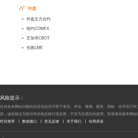
2017-07-10
外盘
2017-07-09
外盘主力合约
2017-07-08
2017-07-07
纽约COMEX
2017-07-06
芝加哥CBOT
2017-07-05
伦敦LME
2017-07-04
2017-07-03
2017-07-02
2017-07-01
2017-06-30
风险提示：
2017-06-29
任何在本网站刊载的信息包括但不限于资讯、评论、预测、图表、指标、信号等只作
2017-06-28
异，该价格仅为指示性价格反映行情走势，不宜为交易目的使用。投资者依据本网站
2017-06-27
栏目推荐
数据接口
意见反馈
关于我们
信用承诺
2017-06-26