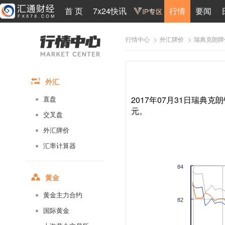
首 页
7x24快讯
行情
要闻
>
>
瑞典克朗牌
行情中心
外汇牌价
外汇
2017年07月31日瑞典克朗
直盘
元。
交叉盘
外汇牌价
汇率计算器
84
黄金
黄金主力合约
82
国际黄金