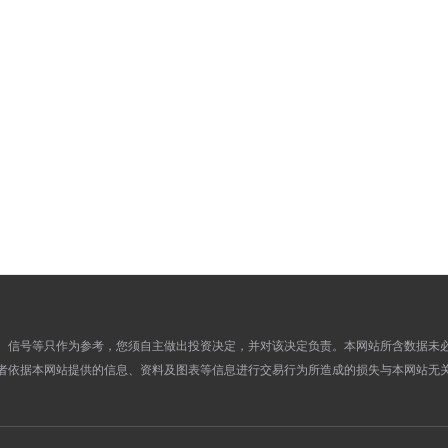
77.7000
75.5700
16
77.9400
75.0400
15
78.1900
75.7700
14
77.7100
75.4800
13
78.0000
75.0500
12
77.9200
75.2900
11
77.9200
75.2900
10
77.9200
75.2700
09
78.1900
75.3200
08
78.3100
75.4200
07
78.5400
75.6300
06
78.7600
75.8500
05
、信号等只作为参考，您须自主做出投资决定，并对该决定负责。本网站所含数据未
78.4400
76.2900
04
者依据本网站提供的信息、资料及图表等信息进行交易行为所造成的损失与本网站无
78.4400
76.2900
03
78.4400
76.1600
02