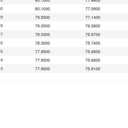
80.1000
77.6600
01
80.1000
77.5800
30
79.5500
77.1400
29
79.0500
76.5800
28
78.3300
75.9700
27
78.3000
75.7400
26
77.9500
75.6800
25
77.9500
75.6800
24
77.9500
75.8100
23
77.9700
75.5200
22
77.6800
75.1100
21
77.8900
74.9900
20
78.1500
75.3900
19
77.7000
75.4900
18
77.7000
75.4900
17