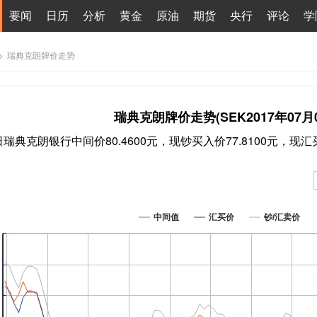
要闻
日历
分析
黄金
原油
期货
央行
评论
学
>
瑞典克朗牌价走势
瑞典克朗牌价走势(SEK2017年07月0
7日瑞典克朗银行中间价80.4600元，现钞买入价77.8100元，现汇买
中间值
汇买价
钞/汇卖价