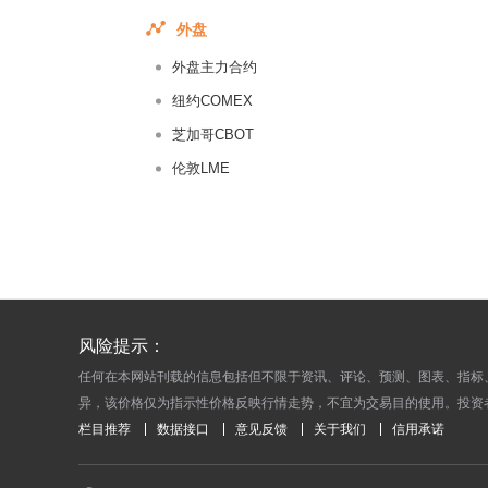
2017-06-
外盘
2017-06-
外盘主力合约
2017-06-
2017-06-
纽约COMEX
2017-06-
芝加哥CBOT
2017-06-
伦敦LME
2017-06-
2017-06-
2017-06-
2017-06-
2017-06-
风险提示：
2017-06-
任何在本网站刊载的信息包括但不限于资讯、评论、预测、图表、指标
2017-06-
异，该价格仅为指示性价格反映行情走势，不宜为交易目的使用。投资
2017-06-
栏目推荐
数据接口
意见反馈
关于我们
信用承诺
2017-06-