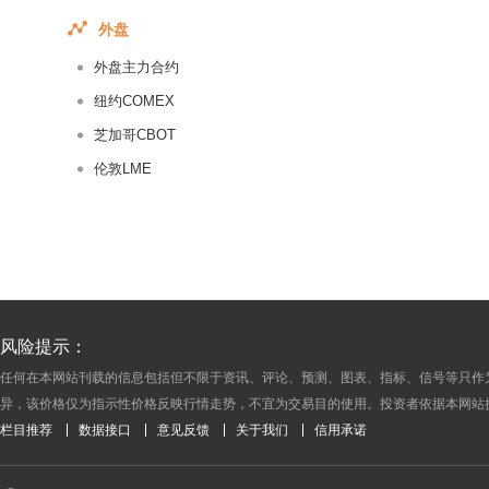
2017-05-19
外盘
2017-05-18
外盘主力合约
2017-05-17
2017-05-16
纽约COMEX
2017-05-15
芝加哥CBOT
2017-05-14
伦敦LME
2017-05-13
2017-05-12
2017-05-11
2017-05-10
2017-05-09
风险提示：
2016-09-13
任何在本网站刊载的信息包括但不限于资讯、评论、预测、图表、指标、信号等只作
2016-09-12
异，该价格仅为指示性价格反映行情走势，不宜为交易目的使用。投资者依据本网站
2016-09-09
栏目推荐
数据接口
意见反馈
关于我们
信用承诺
2016-09-08