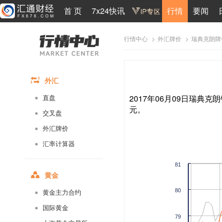
首 页
7x24快讯
行情
要闻
>
>
瑞典克朗牌
行情中心
外汇牌价
外汇
2017年06月09日瑞典克朗
直盘
元。
交叉盘
外汇牌价
汇率计算器
81
黄金
80
黄金主力合约
国际黄金
79