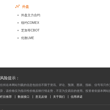
2016-08-11
外盘
2016-08-10
外盘主力合约
2016-08-09
2016-08-08
纽约COMEX
2016-08-05
芝加哥CBOT
2016-08-04
伦敦LME
2016-08-03
2016-08-02
2016-08-01
2016-07-29
2016-07-28
风险提示：
2016-07-27
任何在本网站刊载的信息包括但不限于资讯、评论、预测、图表、指标、信号等只作
2016-07-26
异，该价格仅为指示性价格反映行情走势，不宜为交易目的使用。投资者依据本网站
2016-07-25
栏目推荐
数据接口
意见反馈
关于我们
信用承诺
2016-07-22