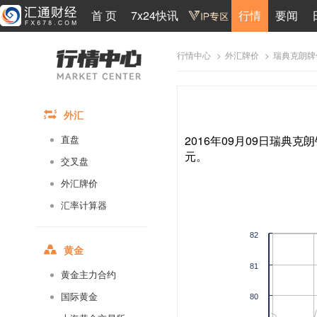
首 页
7x24快讯
行情
要闻
>
>
瑞典克朗牌
行情中心
外汇牌价
外汇
2016年09月09日瑞典克朗
直盘
元。
交叉盘
外汇牌价
汇率计算器
82
黄金
81
黄金主力合约
国际黄金
80