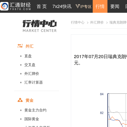
首 页
7x24快讯
行情
要闻
>
>
瑞典克朗牌
行情中心
外汇牌价
外汇
2017年07月20日瑞典克朗
直盘
元。
交叉盘
外汇牌价
汇率计算器
84
黄金
黄金主力合约
82
国际黄金