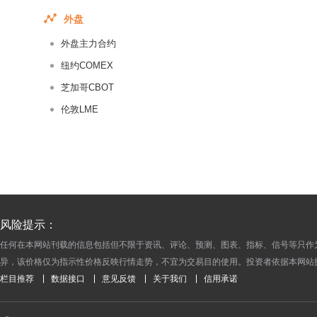
2017-06-29
外盘
2017-06-28
外盘主力合约
2017-06-27
2017-06-26
纽约COMEX
2017-06-25
芝加哥CBOT
2017-06-24
伦敦LME
2017-06-23
2017-06-22
2017-06-21
2017-06-20
2017-06-19
风险提示：
2017-06-18
任何在本网站刊载的信息包括但不限于资讯、评论、预测、图表、指标、信号等只作
2017-06-17
异，该价格仅为指示性价格反映行情走势，不宜为交易目的使用。投资者依据本网站
2017-06-16
栏目推荐
数据接口
意见反馈
关于我们
信用承诺
2017-06-15