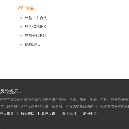
2017-05-11
外盘
2017-05-10
外盘主力合约
2017-05-09
2016-09-13
纽约COMEX
2016-09-12
芝加哥CBOT
2016-09-09
伦敦LME
2016-09-08
2016-09-07
2016-09-06
2016-09-05
2016-09-02
风险提示：
2016-09-01
任何在本网站刊载的信息包括但不限于资讯、评论、预测、图表、指标、信号等只作
2016-08-31
异，该价格仅为指示性价格反映行情走势，不宜为交易目的使用。投资者依据本网站
2016-08-30
栏目推荐
数据接口
意见反馈
关于我们
信用承诺
2016-08-29