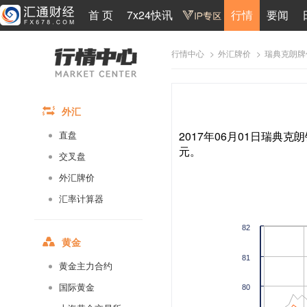
首 页
7x24快讯
行情
要闻
>
>
瑞典克朗牌
行情中心
外汇牌价
外汇
2017年06月01日瑞典克朗
直盘
元。
交叉盘
外汇牌价
汇率计算器
82
黄金
81
黄金主力合约
国际黄金
80