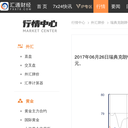
首 页
7x24快讯
行情
要闻
>
>
瑞典克朗牌
行情中心
外汇牌价
外汇
2017年06月26日瑞典克朗
直盘
元。
交叉盘
外汇牌价
汇率计算器
80
黄金
黄金主力合约
79
国际黄金