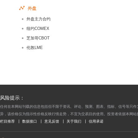
2017-06-05
外盘
2017-06-04
外盘主力合约
2017-06-03
2017-06-02
纽约COMEX
2017-06-01
芝加哥CBOT
2017-05-31
伦敦LME
2017-05-30
2017-05-29
2017-05-28
2017-05-27
2017-05-26
风险提示：
2017-05-25
任何在本网站刊载的信息包括但不限于资讯、评论、预测、图表、指标、信号等只作
2017-05-24
异，该价格仅为指示性价格反映行情走势，不宜为交易目的使用。投资者依据本网站
2017-05-23
栏目推荐
数据接口
意见反馈
关于我们
信用承诺
2017-05-22