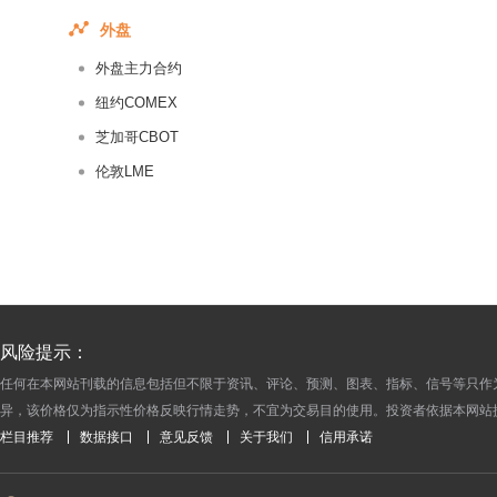
2017-11-07
外盘
2017-11-06
外盘主力合约
2017-11-05
2017-11-04
纽约COMEX
2017-11-03
芝加哥CBOT
2017-11-02
伦敦LME
2017-11-01
2017-10-31
2017-10-30
2017-10-29
2017-10-28
风险提示：
2017-10-27
任何在本网站刊载的信息包括但不限于资讯、评论、预测、图表、指标、信号等只作
2017-10-26
异，该价格仅为指示性价格反映行情走势，不宜为交易目的使用。投资者依据本网站
2017-10-25
栏目推荐
数据接口
意见反馈
关于我们
信用承诺
2017-10-24