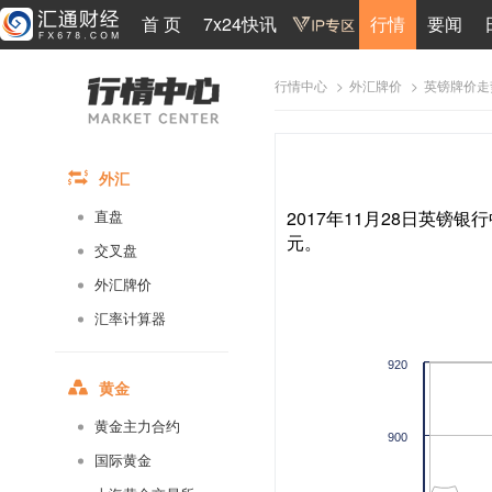
首 页
7x24快讯
行情
要闻
>
>
英镑牌价走
行情中心
外汇牌价
外汇
2017年11月28日英镑银行
直盘
元。
交叉盘
外汇牌价
汇率计算器
920
黄金
黄金主力合约
900
国际黄金