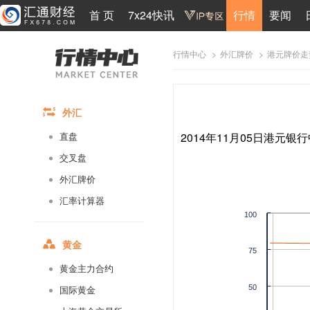
首 页
7x24快讯
行情
要闻
>
>
港元牌价走
行情中心
外汇牌价
外汇
2014年11月05日港元银行
直盘
交叉盘
外汇牌价
汇率计算器
100
黄金
75
黄金主力合约
50
国际黄金