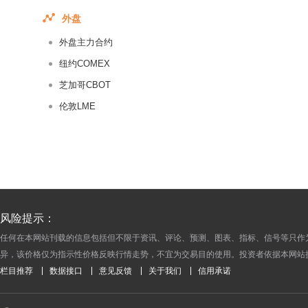
2014-09-29
外盘
2014-09-26
外盘主力合约
2014-09-25
纽约COMEX
2014-09-24
芝加哥CBOT
2014-09-23
伦敦LME
2014-09-22
2014-09-19
2014-09-18
2014-09-17
2014-09-16
2014-09-15
风险提示：
2014-09-12
任何在本网站刊载的信息包括但不限于资讯、评论、预测、图表、指标、信号等只作
异，该价格仅为指示性价格反映行情走势，不宜为交易目的使用。投资者依据本网站
2014-09-11
栏目推荐
数据接口
意见反馈
关于我们
信用承诺
2014-09-10
2014-09-09