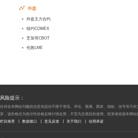
2018-07-21
外盘
2018-07-20
外盘主力合约
2018-07-19
纽约COMEX
2018-07-18
芝加哥CBOT
2018-07-17
伦敦LME
2018-07-16
2018-07-15
2018-07-14
2018-07-13
2018-07-12
2018-07-11
风险提示：
2018-07-10
任何在本网站刊载的信息包括但不限于资讯、评论、预测、图表、指标、信号等只作
异，该价格仅为指示性价格反映行情走势，不宜为交易目的使用。投资者依据本网站
2018-07-09
栏目推荐
数据接口
意见反馈
关于我们
信用承诺
2018-07-08
2018-07-07