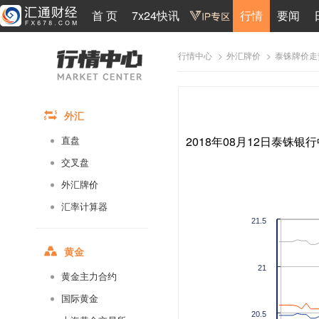
首 页
7x24快讯
行情
要闻
>
>
泰铢牌价走
行情中心
外汇牌价
外汇
2018年08月12日泰铢银行
直盘
交叉盘
外汇牌价
汇率计算器
21.5
黄金
21
黄金主力合约
国际黄金
20.5