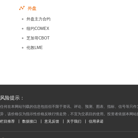
2018-07-16
外盘
2018-07-15
外盘主力合约
2018-07-14
纽约COMEX
2018-07-13
芝加哥CBOT
2018-07-12
伦敦LME
2018-07-11
2018-07-10
2018-07-09
2018-07-08
2018-07-07
2018-07-06
风险提示：
2018-07-05
任何在本网站刊载的信息包括但不限于资讯、评论、预测、图表、指标、信号等只作
异，该价格仅为指示性价格反映行情走势，不宜为交易目的使用。投资者依据本网站
2018-07-04
栏目推荐
数据接口
意见反馈
关于我们
信用承诺
2018-07-03
2018-07-02