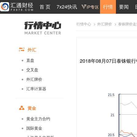
首 页
7x24快讯
行情
要闻
>
>
泰铢牌价走
行情中心
外汇牌价
外汇
2018年08月07日泰铢银行
直盘
交叉盘
外汇牌价
汇率计算器
21.5
黄金
21
黄金主力合约
国际黄金
20.5