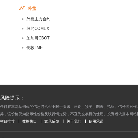
2016-04-20
外盘
2016-04-19
外盘主力合约
2016-04-18
2016-04-15
纽约COMEX
2016-04-14
芝加哥CBOT
2016-04-13
伦敦LME
2016-04-12
2016-04-11
2016-04-08
2016-04-07
2016-04-06
风险提示：
2016-04-05
任何在本网站刊载的信息包括但不限于资讯、评论、预测、图表、指标、信号等只作
2016-04-01
异，该价格仅为指示性价格反映行情走势，不宜为交易目的使用。投资者依据本网站
2016-03-31
栏目推荐
数据接口
意见反馈
关于我们
信用承诺
2016-03-30