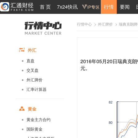
首 页
7x24快讯
行情
要闻
>
>
瑞典克朗牌
行情中心
外汇牌价
外汇
2016年05月20日瑞典克朗
直盘
元。
交叉盘
外汇牌价
汇率计算器
82
黄金
黄金主力合约
80
国际黄金