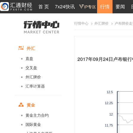
首 页
7x24快讯
行情
要闻
>
>
卢布牌价走
行情中心
外汇牌价
外汇
2017年09月24日卢布银行
直盘
交叉盘
外汇牌价
汇率计算器
12.5
12.25
黄金
12
黄金主力合约
国际黄金
11.75