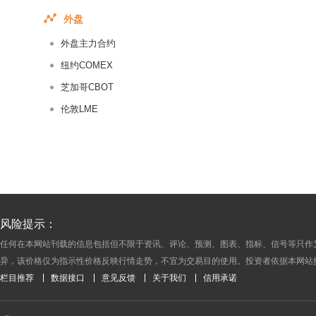
2017-09-02
外盘
2017-09-01
外盘主力合约
2017-08-31
纽约COMEX
2017-08-30
芝加哥CBOT
2017-08-29
伦敦LME
2017-08-28
2017-08-27
2017-08-26
2017-08-25
2017-08-24
2017-08-23
风险提示：
2017-08-22
任何在本网站刊载的信息包括但不限于资讯、评论、预测、图表、指标、信号等只作
异，该价格仅为指示性价格反映行情走势，不宜为交易目的使用。投资者依据本网站
2017-08-21
栏目推荐
数据接口
意见反馈
关于我们
信用承诺
2017-08-20
2017-08-19