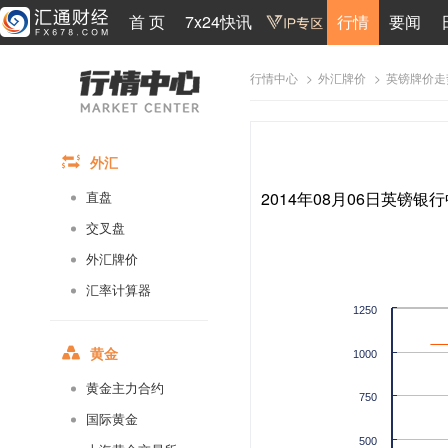
首 页
7x24快讯
行情
要闻
>
>
英镑牌价走
行情中心
外汇牌价
外汇
2014年08月06日英镑银行
直盘
交叉盘
外汇牌价
汇率计算器
1250
黄金
1000
黄金主力合约
750
国际黄金
500