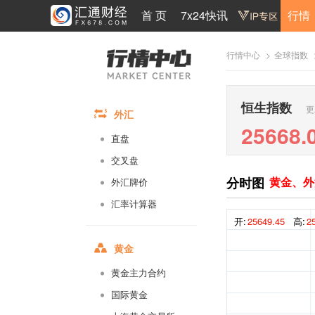
首 页
7x24快讯
行情
>
行情中心
全球指数
恒生指数
更
外汇
25668.
直盘
交叉盘
分时图
黄金、外
外汇牌价
汇率计算器
开:
25649.45
高:
2
黄金
黄金主力合约
国际黄金