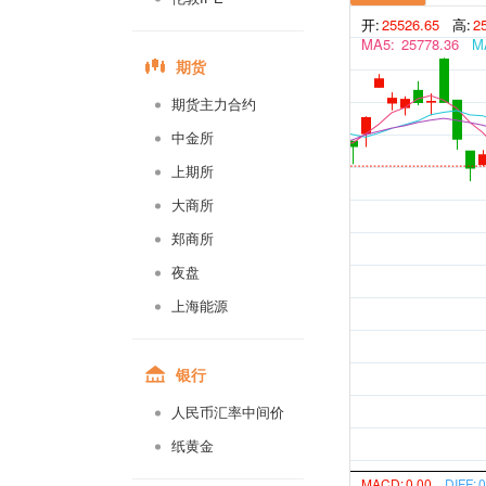
开:
25526.65
高:
2
MA5:
25778.36
M
期货
期货主力合约
中金所
上期所
大商所
郑商所
夜盘
上海能源
银行
人民币汇率中间价
纸黄金
MACD:
0.00
DIFF:
0