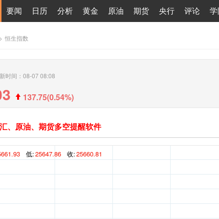
要闻
日历
分析
黄金
原油
期货
央行
评论
学
>
恒生指数
新时间：08-07 08:08
03
137.75(0.54%)
汇、原油、期货多空提醒软件
5661.93
低:
25647.86
收:
25660.81