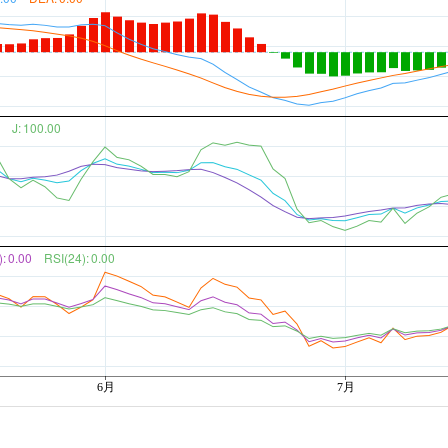
J:
100.00
):
0.00
RSI(24):
0.00