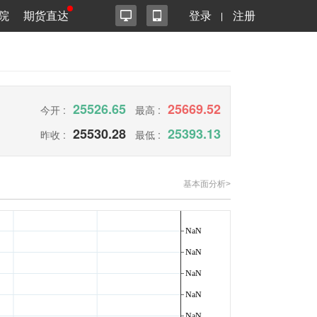
院
期货直达
登录
注册
25526.65
25669.52
今开 :
最高 :
25530.28
25393.13
昨收 :
最低 :
基本面分析>